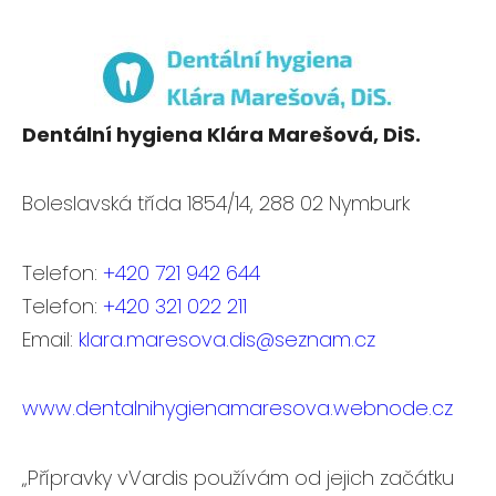
Dentální hygiena Klára Marešová, DiS.
Boleslavská třída 1854/14, 288 02 Nymburk
Telefon:
+420 721 942 644
Telefon:
+420 321 022 211
Email:
klara.maresova.dis@seznam.cz
www.dentalnihygienamaresova.webnode.cz
„Přípravky vVardis používám od jejich začátku