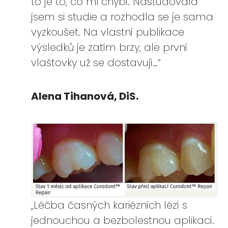
to je to, co mi chybí. Nastudovala
jsem si studie a rozhodla se je sama
vyzkoušet. Na vlastní publikace
výsledků je zatím brzy, ale první
vlaštovky už se dostavují…“
Alena Tihanová, DiS.
„Léčba časných kariézních lézí s
jednouchou a bezbolestnou aplikací.