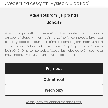
uvedení na český trh. Výsledky u aplikací
Curodon Repair jsou znatelné i po 3 měsících,
Vaše soukromí je pro nás
kdy je zmenšení léze objektivně o 50%.
důležité
Přípravky vVardis doporučuji jako nejlepší volbu
řešení kariézních lézí ve sklovině, ovšem
Abychom poskytli co nejlepší služby, používáme k ukládání
a/nebo přístupu k informacím o zařízení, technologie jako jsou
samozřejmě spolu s důkladnou dentální
soubory cookies. Souhlas s těmito technologiemi nám umožní
hygienou.
zpracovávat údaje, jako je chování při procházení nebo
jedinečná ID na tomto webu. Nesouhlas nebo odvolání souhlasu
může nepříznivě ovlivnit určité vlastnosti a funkce.
Přijmout
Odmítnout
Ochrana osobních údajů
Předvolby
Zásady cookies
© 2026 kazybezvrtani.cz
Zásady cookies
Ochrana osobních údajů