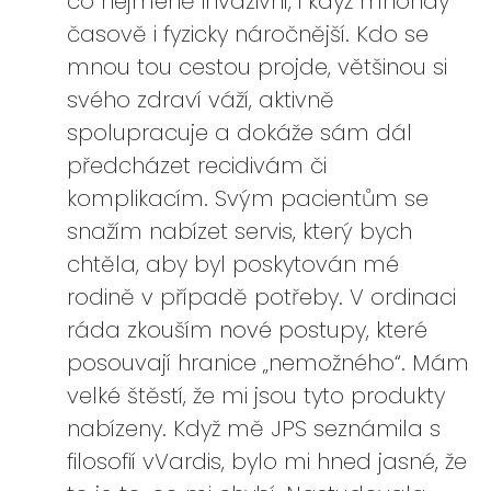
co nejméně invazivní, i když mnohdy
časově i fyzicky náročnější. Kdo se
mnou tou cestou projde, většinou si
svého zdraví váží, aktivně
spolupracuje a dokáže sám dál
předcházet recidivám či
komplikacím. Svým pacientům se
snažím nabízet servis, který bych
chtěla, aby byl poskytován mé
rodině v případě potřeby. V ordinaci
ráda zkouším nové postupy, které
posouvají hranice „nemožného“. Mám
velké štěstí, že mi jsou tyto produkty
nabízeny. Když mě JPS seznámila s
filosofií vVardis, bylo mi hned jasné, že