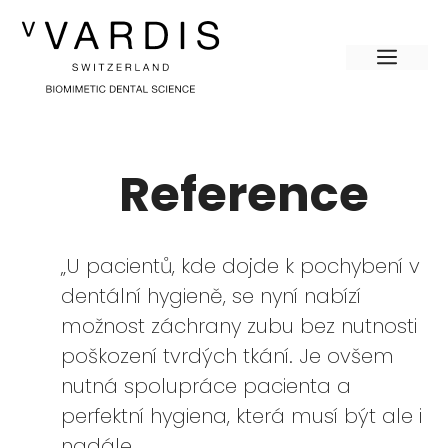
Přeskočit
na
MEN
obsah
Reference
„U pacientů, kde dojde k pochybení v
dentální hygieně, se nyní nabízí
možnost záchrany zubu bez nutnosti
poškození tvrdých tkání. Je ovšem
nutná spolupráce pacienta a
perfektní hygiena, která musí být ale i
nadále.