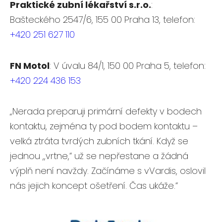
Praktické zubní lékařství s.r.o.
:
Bašteckého 2547/6, 155 00 Praha 13, telefon:
+420
251 627 110
FN Motol
: V úvalu 84/1, 150 00 Praha 5, telefon:
+420
224 436 153
„Nerada preparuji primární defekty v bodech
kontaktu, zejména ty pod bodem kontaktu –
velká ztráta tvrdých zubních tkání. Když se
jednou ,,vrtne,“ už se nepřestane a žádná
výplň není navždy. Začínáme s vVardis, oslovil
nás jejich koncept ošetření. Čas ukáže.“