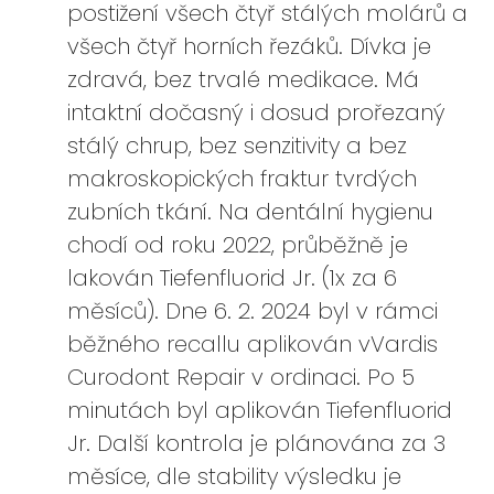
postižení všech čtyř stálých molárů a
všech čtyř horních řezáků. Dívka je
zdravá, bez trvalé medikace. Má
intaktní dočasný i dosud prořezaný
stálý chrup, bez senzitivity a bez
makroskopických fraktur tvrdých
zubních tkání. Na dentální hygienu
chodí od roku 2022, průběžně je
lakován Tiefenfluorid Jr. (1x za 6
měsíců). Dne 6. 2. 2024 byl v rámci
běžného recallu aplikován vVardis
Curodont Repair v ordinaci. Po 5
minutách byl aplikován Tiefenfluorid
Jr. Další kontrola je plánována za 3
měsíce, dle stability výsledku je