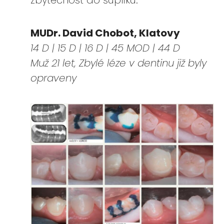
zbytečnost do šuplíku.“
MUDr. David Chobot, Klatovy
14 D | 15 D | 16 D | 45 MOD | 44 D
Muž 21 let, Zbylé léze v dentinu již byly
opraveny